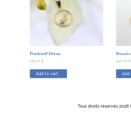
Pendentif Héron
Boucles
145,00
$
450,00
$
Add to cart
Add 
Tous droits réservés 2026 ©