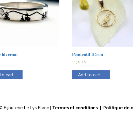
 hivernal
Pendentif Héron
145,00
$
to cart
Add to cart
 Bijouterie Le Lys Blanc |
Termes et conditions
|
Politique de c