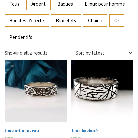
Tous
Argent
Bagues
Bijoux pour homme
Boucles d'oreille
Bracelets
Chaine
Or
Pendentifs
Showing all 2 results
Jonc art nouveau
Jonc hachuré
175,00
$
195,00
$