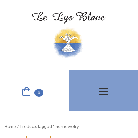
0
Home
/ Products tagged “men jewelry”